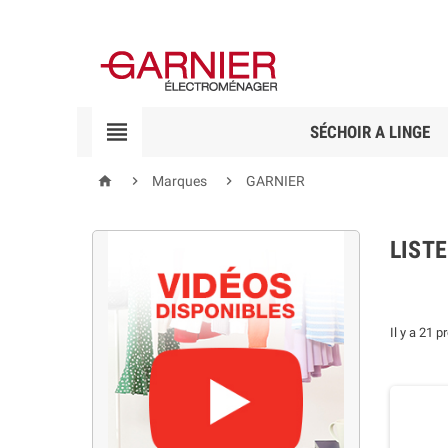

SÉCHOIR A LINGE



Marques
GARNIER
LIST
Il y a 21 p