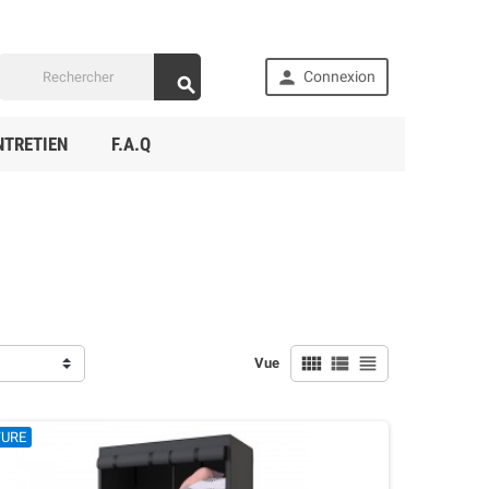

Connexion

NTRETIEN
F.A.Q



Vue
TURE