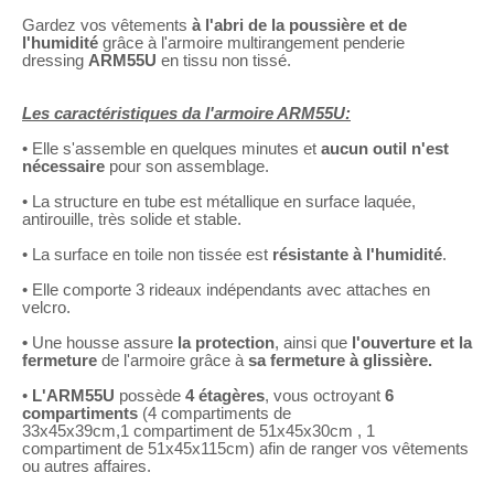
Gardez vos vêtements
à l'abri de la poussière et de
l'humidité
grâce à l'armoire multirangement penderie
dressing
ARM55U
en tissu non tissé.
Les caractéristiques da l'armoire ARM55U:
• Elle s'assemble en quelques minutes et
aucun outil n'est
nécessaire
pour son assemblage.
• La structure en tube est métallique en surface laquée,
antirouille, très solide et stable.
• La surface en toile non tissée est
résistante à l'humidité
.
• Elle comporte 3 rideaux indépendants avec attaches en
velcro.
•
Une housse
assure
la protection
, ainsi que
l'ouverture et la
fermeture
de l'armoire grâce à
sa fermeture à glissière.
•
L'ARM55U
possède
4 étagères
, vous octroyant
6
compartiments
(4 compartiments de
33x45x39cm,
1 compartiment de 51x45x30cm , 1
compartiment de 51x45x115cm) afin de ranger vos vêtements
ou autres affaires.