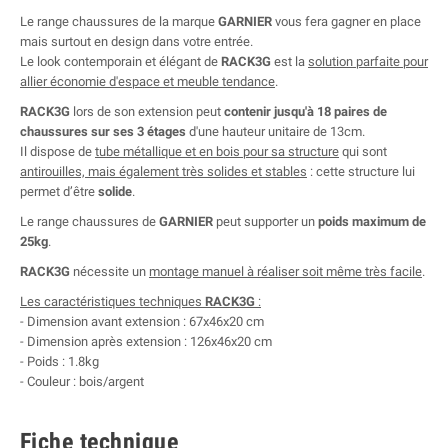
Le range chaussures de la marque
GARNIER
vous fera gagner en place
mais surtout en design dans votre entrée.
Le look contemporain et élégant de
RACK3G
est la
solution parfaite pour
allier économie d'espace et meuble tendance
.
RACK3G
lors de son extension peut
contenir jusqu'à 18 paires de
chaussures sur ses 3 étages
d'une hauteur unitaire de 13cm.
Il dispose de
tube métallique et en bois pour sa structure
qui sont
antirouilles, mais également très solides et stables
: cette structure lui
permet d’être
solide
.
Le range chaussures de
GARNIER
peut supporter un
poids maximum de
25kg
.
RACK3G
nécessite un
montage manuel à réaliser soit même très facile
.
Les caractéristiques techniques
RACK3G
:
- Dimension avant extension : 67x46x20 cm
- Dimension après extension : 126x46x20 cm
- Poids : 1.8kg
- Couleur : bois/argent
Fiche technique