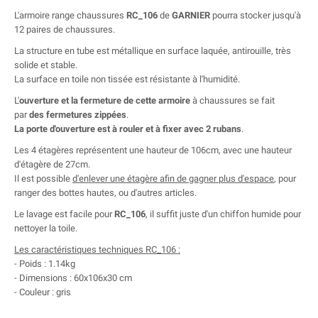
L'armoire range chaussures
RC_106
de
GARNIER
pourra stocker jusqu'à
12 paires de chaussures.
La structure en tube est métallique en surface laquée, antirouille, très
solide et stable.
La surface en toile non tissée est résistante à l'humidité.
L'
ouverture et la fermeture de cette armoire
à chaussures se fait
par
des fermetures zippées
.
La porte d'ouverture est à rouler et à fixer avec 2 rubans
.
Les 4 étagères représentent une hauteur de 106cm, avec une hauteur
d'étagère de 27cm.
Il est possible
d'enlever une étagère afin de gagner plus d'espace
, pour
ranger des bottes hautes, ou d'autres articles.
Le lavage est facile pour
RC_106
, il suffit juste d'un chiffon humide pour
nettoyer la toile.
Les caractéristiques techniques RC_106 :
- Poids : 1.14kg
- Dimensions : 60x106x30 cm
- Couleur : gris